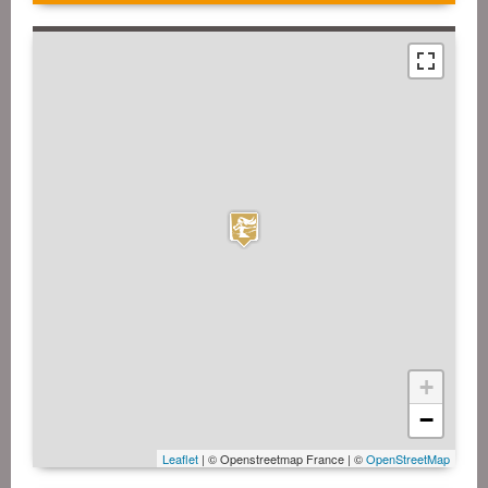
+
−
Leaflet
| © Openstreetmap France | ©
OpenStreetMap