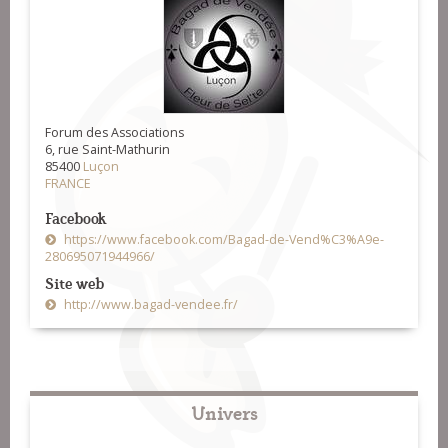
Forum des Associations
6, rue Saint-Mathurin
85400
Luçon
FRANCE
Facebook
https://www.facebook.com/Bagad-de-Vend%C3%A9e-
280695071944966/
Site web
http://www.bagad-vendee.fr/
Univers