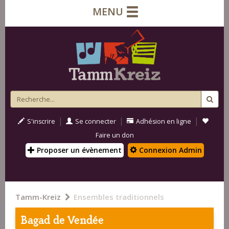
MENU
|
|
|
S'inscrire
Se connecter
Adhésion en ligne
Faire un don
Proposer un évènement
Connexion Admin
Tamm-Kreiz
Ensembles traditionnels
Bagad de Vendée