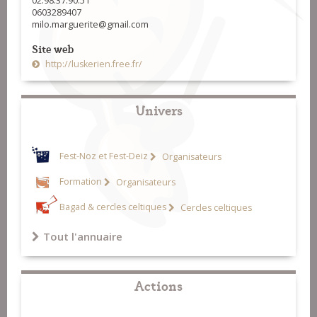
02.98.37.90.51
0603289407
milo.marguerite@gmail.com
Site web
http://luskerien.free.fr/
Univers
Fest-Noz et Fest-Deiz
Organisateurs
Formation
Organisateurs
Bagad & cercles celtiques
Cercles celtiques
Tout l'annuaire
Actions