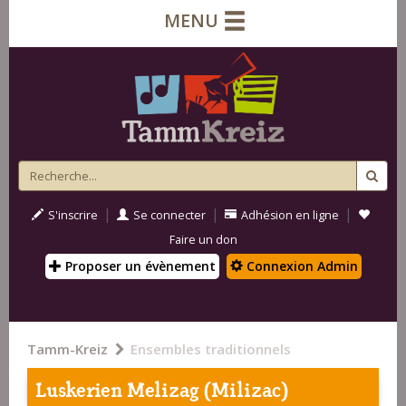
MENU
|
|
|
S'inscrire
Se connecter
Adhésion en ligne
Faire un don
Proposer un évènement
Connexion Admin
Tamm-Kreiz
Ensembles traditionnels
Luskerien Melizag (Milizac)