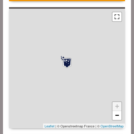
+
−
Leaflet
| © Openstreetmap France | ©
OpenStreetMap