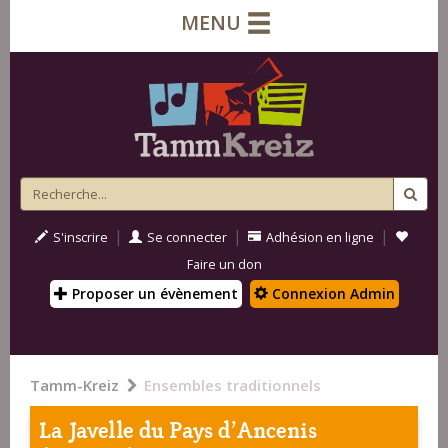
MENU
|
|
|
S'inscrire
Se connecter
Adhésion en ligne
Faire un don
Proposer un évènement
Connexion Admin
Tamm-Kreiz
Ensembles traditionnels
La Javelle du Pays d'Ancenis