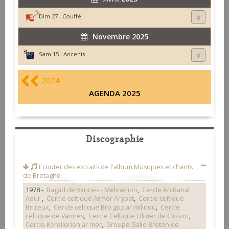
Dim 27 :
Couffé
Novembre 2025
Sam 15 :
Ancenis
2024
AGENDA 2025
Discographie
Ecouter des extraits de l'album
Musiques et chants
de Bretagne
1978 -
Bagad de Vannes - Melinerion
,
Cercle An Banal
Aour
,
Cercle celtique Armor Argoat
,
Cercle celtique
Brizeux
,
Cercle celtique Bro goz ar milinou
,
Cercle
celtique de Vannes
,
Cercle Celtique Olivier de Clisson
,
Cercle Korollerien ar mor
,
Groupe Gallo Breton de