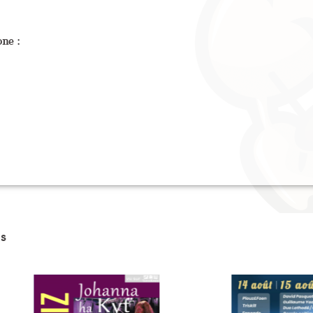
ne :
s