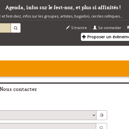
Agenda, infos sur le fest-noz, et plus si affinités !
t fest-deiz, infos sur les groupes, artistes, bagadoù, cercles celtiques...
|
|
S'inscrire
Se connecter
Proposer un évènem
Nous contacter