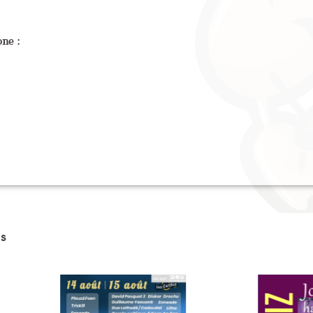
ne :
s