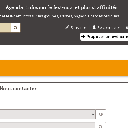
Agenda, infos sur le fest-noz, et plus si affinités !
t fest-deiz, infos sur les groupes, artistes, bagadoù, cercles celtiques...
|
|
S'inscrire
Se connecter
Proposer un évènem
Nous contacter