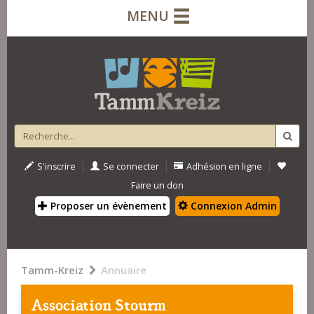
MENU
|
|
|
S'inscrire
Se connecter
Adhésion en ligne
Faire un don
Proposer un évènement
Connexion Admin
Tamm-Kreiz
Annuaire
Association Stourm