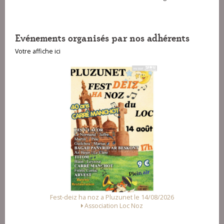
Evénements organisés par nos adhérents
Votre affiche ici
a Pluzunet le 14/08/2026
Fest Noz a Arzal le 15/08/2
ation Loc Noz
Alliance des Associations d'