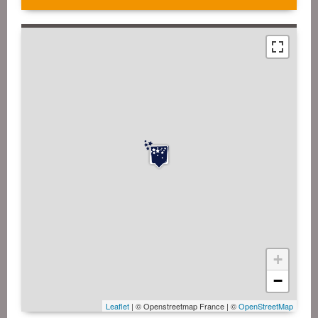
+
−
Leaflet
| © Openstreetmap France | ©
OpenStreetMap