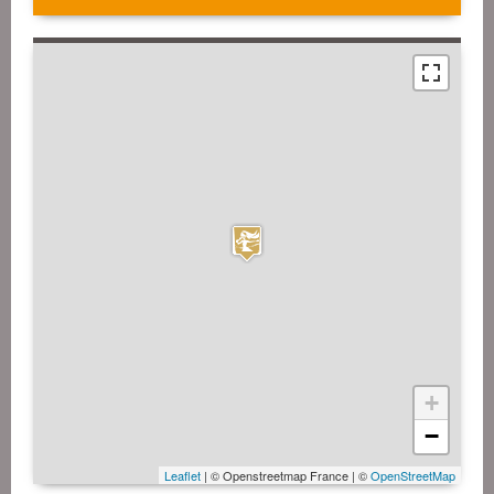
+
−
Leaflet
| © Openstreetmap France | ©
OpenStreetMap