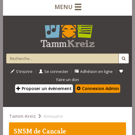
MENU
|
|
|
S'inscrire
Se connecter
Adhésion en ligne
Faire un don
Proposer un évènement
Connexion Admin
Tamm-Kreiz
Annuaire
SNSM de Cancale