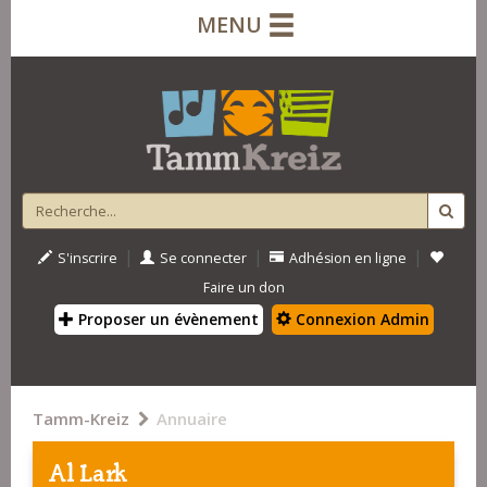
MENU
|
|
|
S'inscrire
Se connecter
Adhésion en ligne
Faire un don
Proposer un évènement
Connexion Admin
Tamm-Kreiz
Annuaire
Al Lark