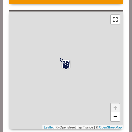
+
−
Leaflet
| © Openstreetmap France | ©
OpenStreetMap