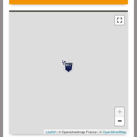
+
−
Leaflet
| © Openstreetmap France | ©
OpenStreetMap