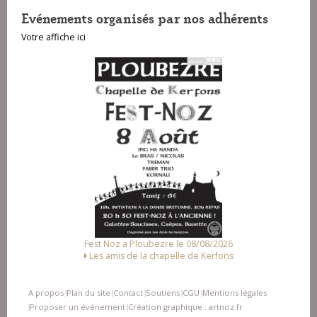
Evénements organisés par nos adhérents
Votre affiche ici
Fest Noz a Ploubezre le 08/08/2026
Les amis de la chapelle de Kerfons
A propos
Plan du site
Contact
Soutiens
CGU
Mentions légales
|
|
|
|
|
Proposer un événement
Création graphique : artnoz.fr
|
|