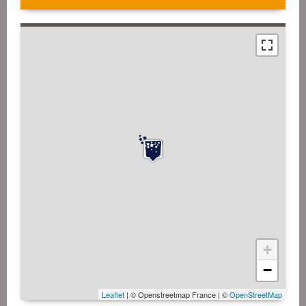
+
−
Leaflet
| © Openstreetmap France | ©
OpenStreetMap