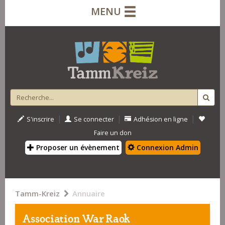
MENU
|
|
|
S'inscrire
Se connecter
Adhésion en ligne
Faire un don
Proposer un évènement
Connexion Admin
Tamm-Kreiz
Annuaire
Association War Raok