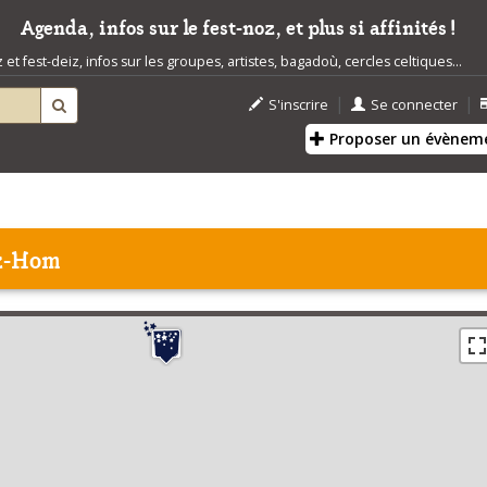
Agenda, infos sur le fest-noz, et plus si affinités !
t fest-deiz, infos sur les groupes, artistes, bagadoù, cercles celtiques...
|
|
S'inscrire
Se connecter
Proposer un évènem
ez-Hom