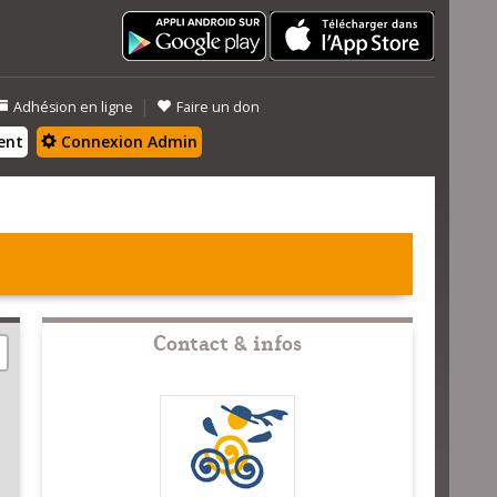
|
Adhésion en ligne
Faire un don
ent
Connexion Admin
Contact & infos