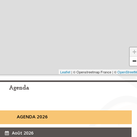
+
−
Leaflet
| © Openstreetmap France | ©
OpenStreet
Agenda
AGENDA 2026
Août 2026