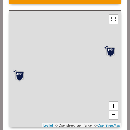
+
−
Leaflet
| © Openstreetmap France | ©
OpenStreetMap