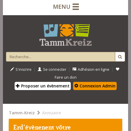
MENU
|
|
|
S'inscrire
Se connecter
Adhésion en ligne
Faire un don
Proposer un évènement
Connexion Admin
Tamm-Kreiz
Annuaire
Erd'évènenent vôtre