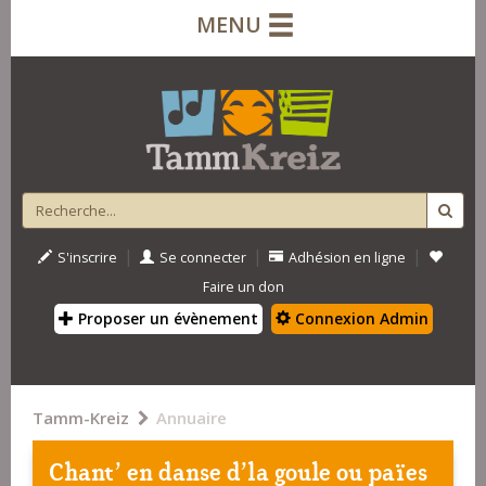
MENU
|
|
|
S'inscrire
Se connecter
Adhésion en ligne
Faire un don
Proposer un évènement
Connexion Admin
Tamm-Kreiz
Annuaire
Chant' en danse d'la goule ou païes