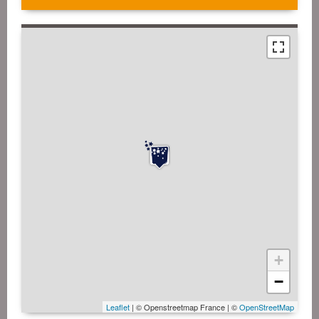
+
−
Leaflet
| © Openstreetmap France | ©
OpenStreetMap