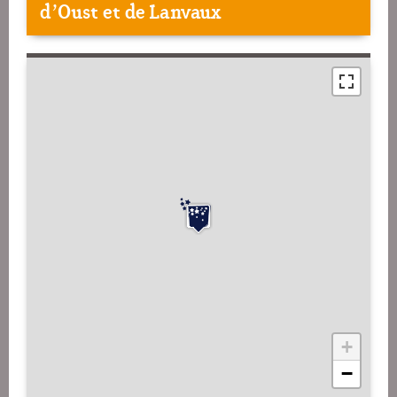
d’Oust et de Lanvaux
+
−