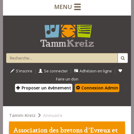
MENU
|
|
|
S'inscrire
Se connecter
Adhésion en ligne
Faire un don
Proposer un évènement
Connexion Admin
Tamm-Kreiz
Annuaire
Association des bretons d’Evreux et