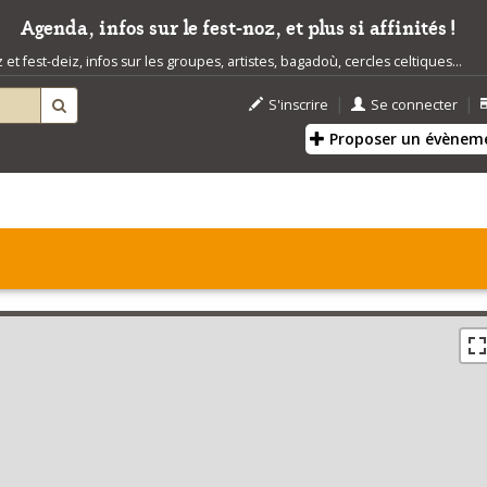
Agenda, infos sur le fest-noz, et plus si affinités !
t fest-deiz, infos sur les groupes, artistes, bagadoù, cercles celtiques...
|
|
S'inscrire
Se connecter
Proposer un évènem