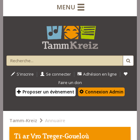
MENU
|
|
|
S'inscrire
Se connecter
Adhésion en ligne
Faire un don
Proposer un évènement
Connexion Admin
Tamm-Kreiz
Annuaire
Ti ar Vro Treger-Goueloù