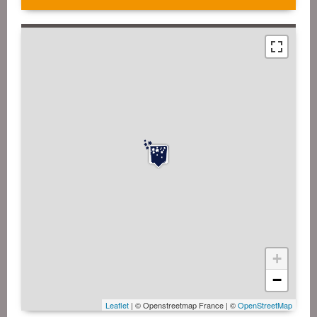
+
−
Leaflet
| © Openstreetmap France | ©
OpenStreetMap