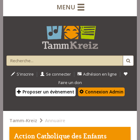
MENU
|
|
|
S'inscrire
Se connecter
Adhésion en ligne
Faire un don
Proposer un évènement
Connexion Admin
Tamm-Kreiz
Annuaire
Action Catholique des Enfants