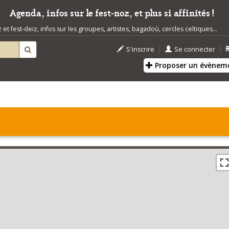
Agenda, infos sur le fest-noz, et plus si affinités !
t fest-deiz, infos sur les groupes, artistes, bagadoù, cercles celtiques...
|
|
S'inscrire
Se connecter
Proposer un évènem