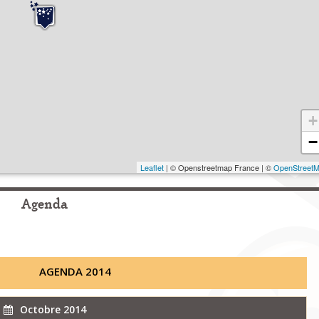
+
−
Leaflet
| © Openstreetmap France | ©
OpenStreet
Agenda
AGENDA 2014
Octobre 2014