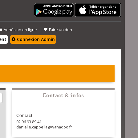
|
Adhésion en ligne
Faire un don
ent
Connexion Admin
Contact & infos
Contact
02 96 93 89 41
danielle.cappella@wanadoo.fr