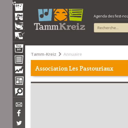
Agenda des fest-noz e
Tamm-Kreiz
Annuaire
Association Les Pastouriaux