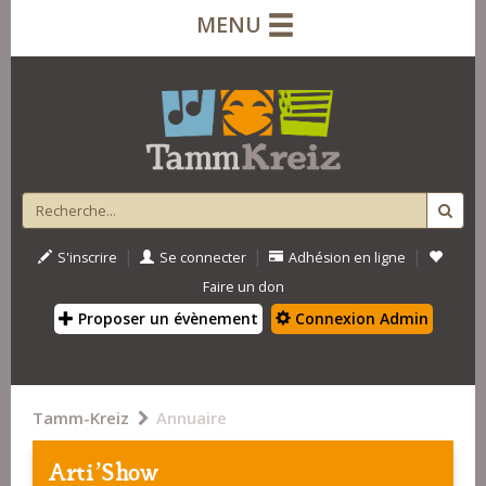
MENU
|
|
|
S'inscrire
Se connecter
Adhésion en ligne
Faire un don
Proposer un évènement
Connexion Admin
Tamm-Kreiz
Annuaire
Arti'Show