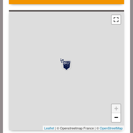
+
−
Leaflet
| © Openstreetmap France | ©
OpenStreetMap