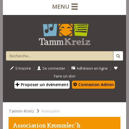
MENU
|
|
|
S'inscrire
Se connecter
Adhésion en ligne
Faire un don
Proposer un évènement
Connexion Admin
Tamm-Kreiz
Annuaire
Association Krommlec'h