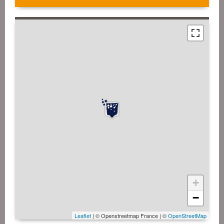
+
−
Leaflet
| © Openstreetmap France | ©
OpenStreetMap