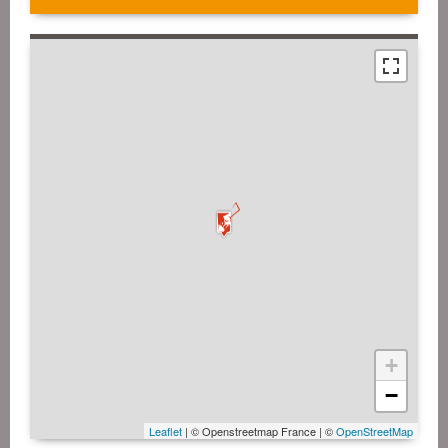
+
−
Leaflet
| © Openstreetmap France | ©
OpenStreetMap