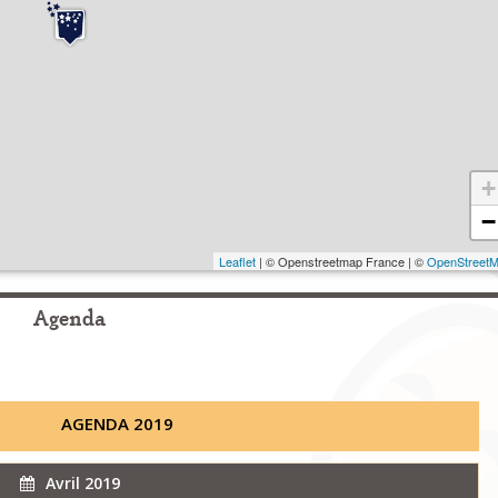
+
−
Leaflet
| © Openstreetmap France | ©
OpenStreet
Agenda
AGENDA 2019
Avril 2019