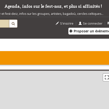
Agenda, infos sur le fest-noz, et plus si affinités !
t fest-deiz, infos sur les groupes, artistes, bagadoù, cercles celtiques...
|
|
S'inscrire
Se connecter
Proposer un évènem