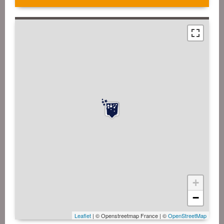
+
−
Leaflet
| © Openstreetmap France | ©
OpenStreetMap