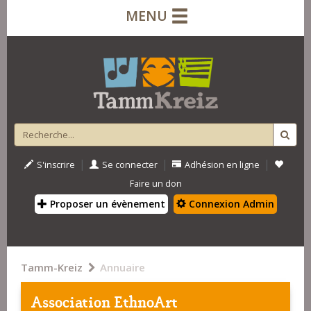
MENU
|
|
|
S'inscrire
Se connecter
Adhésion en ligne
Faire un don
Proposer un évènement
Connexion Admin
Tamm-Kreiz
Annuaire
Association EthnoArt