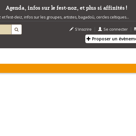
Agenda, infos sur le fest-noz, et plus si affinités !
t fest-deiz, infos sur les groupes, artistes, bagadoù, cercles celtiques...
|
|
S'inscrire
Se connecter
Proposer un évènem