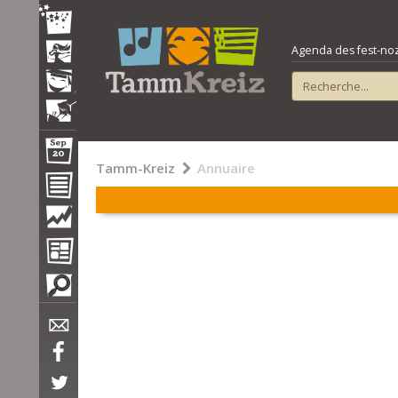
Agenda des fest-noz e
Tamm-Kreiz
Annuaire