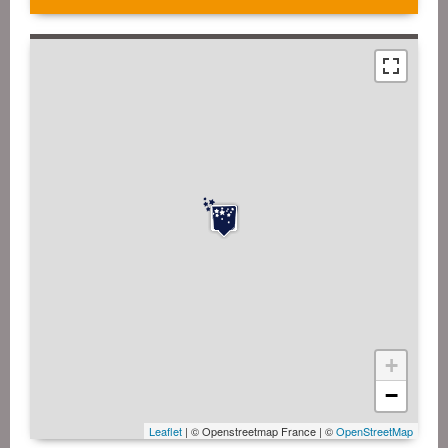
+
−
Leaflet
| © Openstreetmap France | ©
OpenStreetMap