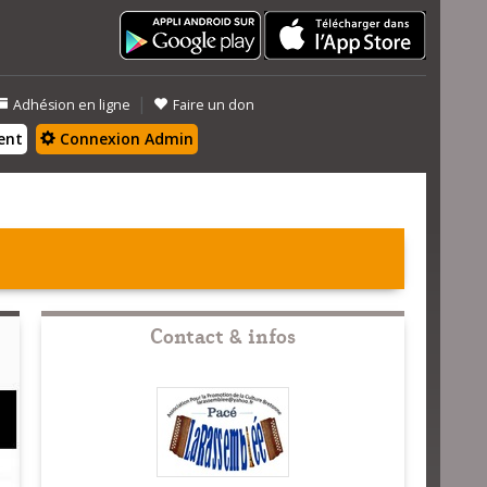
|
Adhésion en ligne
Faire un don
ent
Connexion Admin
Contact & infos