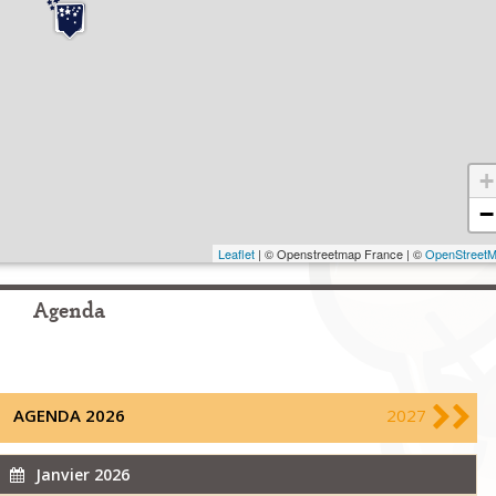
+
−
Leaflet
| © Openstreetmap France | ©
OpenStreet
Agenda
AGENDA 2026
2027
Janvier 2026