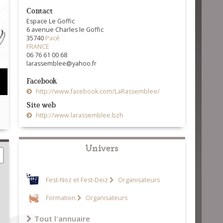
Contact
Espace Le Goffic
6 avenue Charles le Goffic
35740
Pacé
FRANCE
06 76 61 00 68
larassemblee@yahoo.fr
Facebook
http://www.facebook.com/LaRassemblee/
Site web
http://www.larassemblee.bzh
Univers
Fest-Noz et Fest-Deiz
Organisateurs
Formation
Organisateurs
Tout l'annuaire