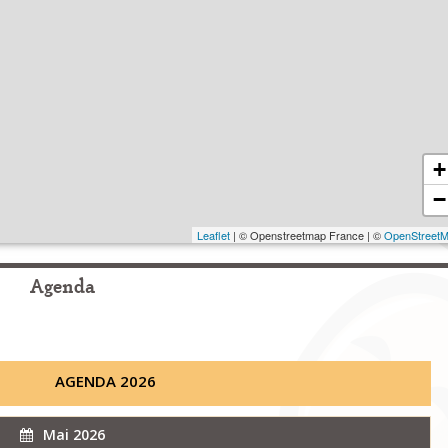
+
−
Leaflet
| © Openstreetmap France | ©
OpenStreet
Agenda
AGENDA 2026
Mai 2026