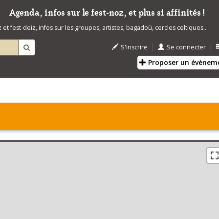
Agenda, infos sur le fest-noz, et plus si affinités !
t fest-deiz, infos sur les groupes, artistes, bagadoù, cercles celtiques...
|
|
S'inscrire
Se connecter
Proposer un évènem