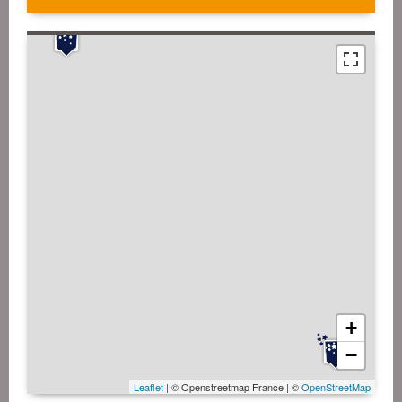
+
−
Leaflet
| © Openstreetmap France | ©
OpenStreetMap