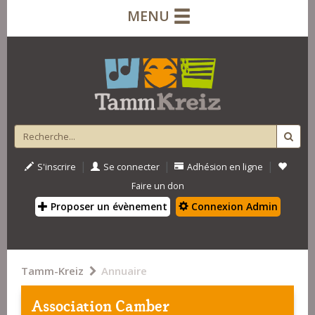
MENU
|
|
|
S'inscrire
Se connecter
Adhésion en ligne
Faire un don
Proposer un évènement
Connexion Admin
Tamm-Kreiz
Annuaire
Association Camber