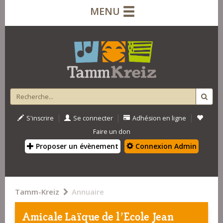
MENU
|
|
|
S'inscrire
Se connecter
Adhésion en ligne
Faire un don
Proposer un évènement
Connexion Admin
Tamm-Kreiz
Annuaire
Amicale Laïque de l’Ecole Jean