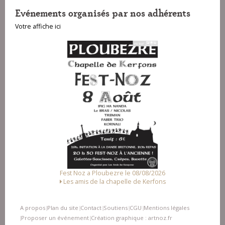
Evénements organisés par nos adhérents
Votre affiche ici
Fest Noz a Ploubezre le 08/08/2026
Les amis de la chapelle de Kerfons
A propos
Plan du site
Contact
Soutiens
CGU
Mentions légales
|
|
|
|
|
Proposer un événement
Création graphique : artnoz.fr
|
|