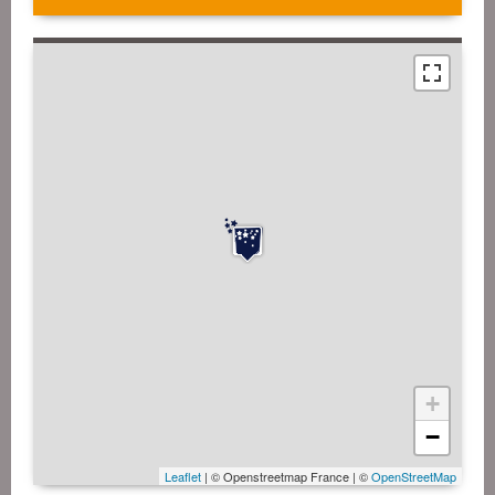
+
−
Leaflet
| © Openstreetmap France | ©
OpenStreetMap