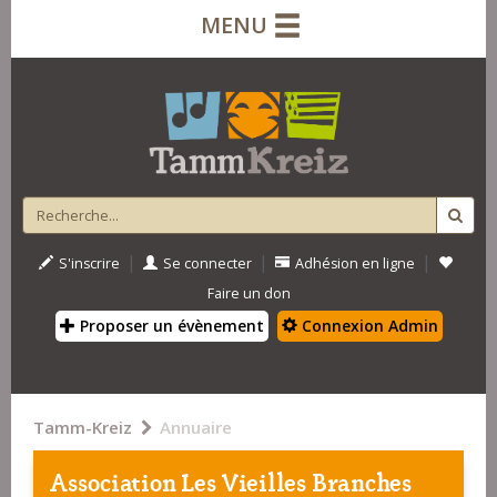
MENU
|
|
|
S'inscrire
Se connecter
Adhésion en ligne
Faire un don
Proposer un évènement
Connexion Admin
Tamm-Kreiz
Annuaire
Association Les Vieilles Branches