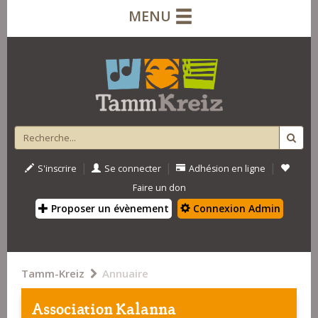
MENU
|
|
|
S'inscrire
Se connecter
Adhésion en ligne
Faire un don
Proposer un évènement
Connexion Admin
Tamm-Kreiz
Annuaire
Association Kalanna