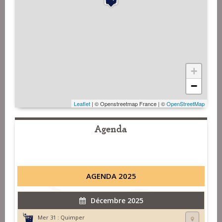
+
−
Leaflet
| © Openstreetmap France | ©
OpenStreetMap
Agenda
AGENDA 2025
Décembre 2025
Mer 31 :
Quimper