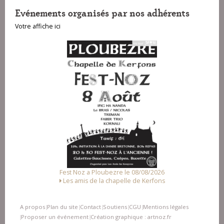
Evénements organisés par nos adhérents
Votre affiche ici
Fest Noz a Ploubezre le 08/08/2026
Les amis de la chapelle de Kerfons
A propos
Plan du site
Contact
Soutiens
CGU
Mentions légales
|
|
|
|
|
Proposer un événement
Création graphique : artnoz.fr
|
|