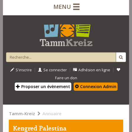
MENU
|
|
|
S'inscrire
Se connecter
Adhésion en ligne
Faire un don
Proposer un évènement
Connexion Admin
Tamm-Kreiz
Annuaire
Kengred Palestina