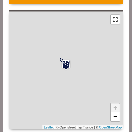
+
−
Leaflet
| © Openstreetmap France | ©
OpenStreetMap