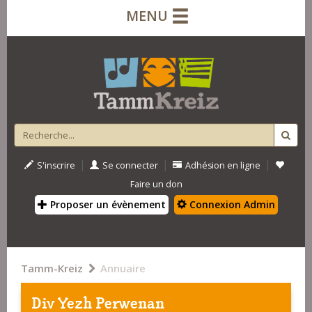
MENU
|
|
|
S'inscrire
Se connecter
Adhésion en ligne
Faire un don
Proposer un évènement
Connexion Admin
Tamm-Kreiz
Annuaire
Div Yezh Perwenan