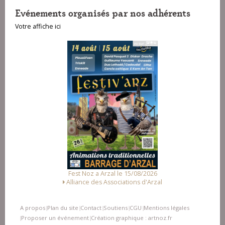
Evénements organisés par nos adhérents
Votre affiche ici
Fest Noz a Arzal le 15/08/2026
Alliance des Associations d'Arzal
A propos
Plan du site
Contact
Soutiens
CGU
Mentions légales
|
|
|
|
|
Proposer un événement
Création graphique : artnoz.fr
|
|