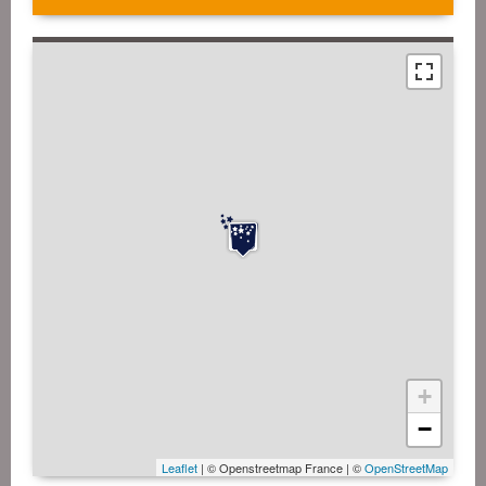
+
−
Leaflet
| © Openstreetmap France | ©
OpenStreetMap