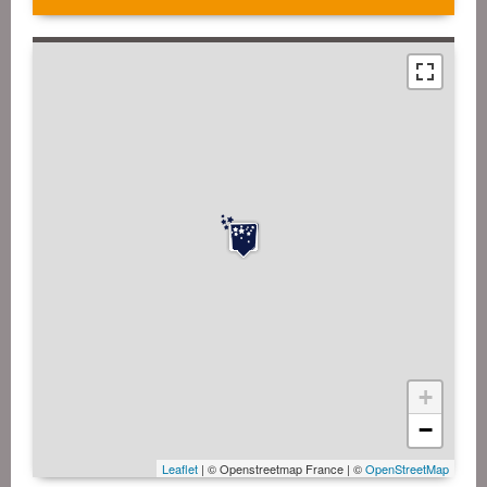
+
−
Leaflet
| © Openstreetmap France | ©
OpenStreetMap