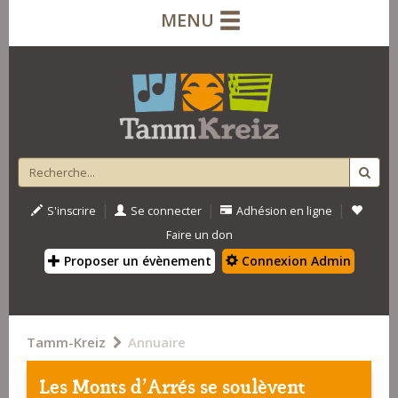
MENU
|
|
|
S'inscrire
Se connecter
Adhésion en ligne
Faire un don
Proposer un évènement
Connexion Admin
Tamm-Kreiz
Annuaire
Les Monts d'Arrés se soulèvent