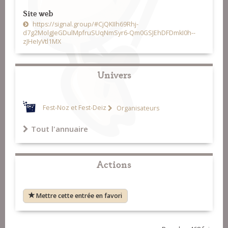
Site web
https://signal.group/#CjQKIIh69Rhj-
d7g2MolgJeGDulMpfruSUqNmSyr6-Qm0GSJEhDFDmkI0h--
zJHeIyVtl1MX
Univers
Fest-Noz et Fest-Deiz
Organisateurs
Tout l'annuaire
Actions
Mettre cette entrée en favori