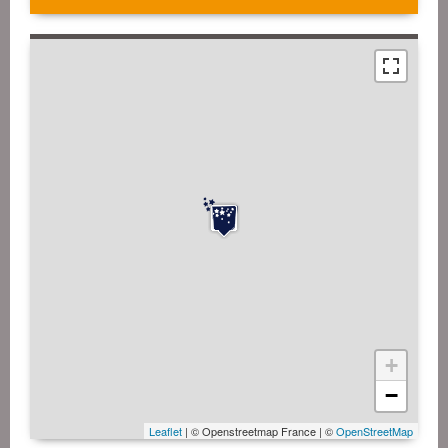
+
−
Leaflet
| © Openstreetmap France | ©
OpenStreetMap