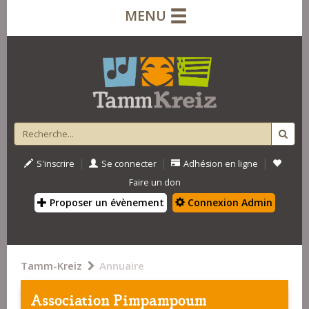
MENU
|
|
|
S'inscrire
Se connecter
Adhésion en ligne
Faire un don
Proposer un évènement
Connexion Admin
Tamm-Kreiz
Annuaire
Association Pimpampoum