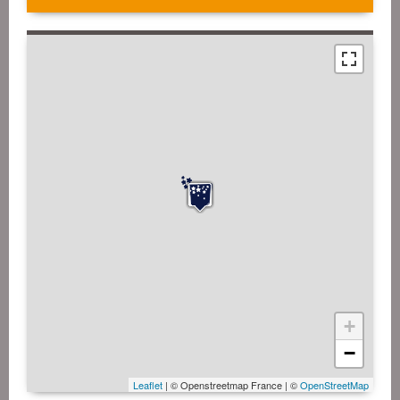
+
−
Leaflet
| © Openstreetmap France | ©
OpenStreetMap