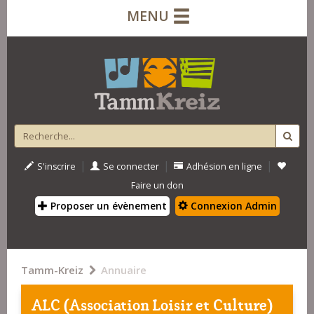
MENU
|
|
|
S'inscrire
Se connecter
Adhésion en ligne
Faire un don
Proposer un évènement
Connexion Admin
Tamm-Kreiz
Annuaire
ALC (Association Loisir et Culture)