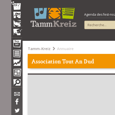
Agenda des fest-noz e
Tamm-Kreiz
Annuaire
Association Tout An Dud