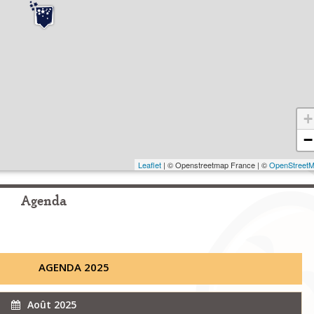
+
−
Leaflet
| © Openstreetmap France | ©
OpenStreet
Agenda
AGENDA 2025
Août 2025