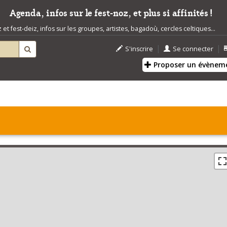
Agenda, infos sur le fest-noz, et plus si affinités !
t fest-deiz, infos sur les groupes, artistes, bagadoù, cercles celtiques...
|
|
S'inscrire
Se connecter
Proposer un évènem