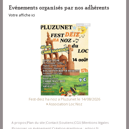
Evénements organisés par nos adhérents
Votre affiche ici
Fest-deiz ha noz a Pluzunet le 14/08/2026
Association Loc Noz
A propos
Plan du site
Contact
Soutiens
CGU
Mentions légales
|
|
|
|
|
Proposer un événement
Création graphique : artnoz.fr
|
|