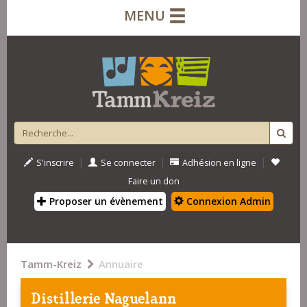
MENU
|
|
|
S'inscrire
Se connecter
Adhésion en ligne
Faire un don
Proposer un évènement
Connexion Admin
Tamm-Kreiz
Annuaire
Distillerie Naguelann