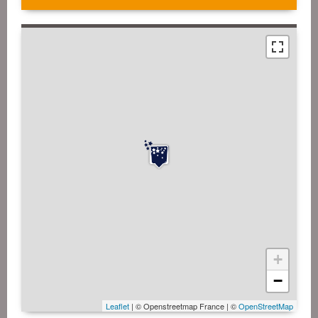
+
−
Leaflet
| © Openstreetmap France | ©
OpenStreetMap