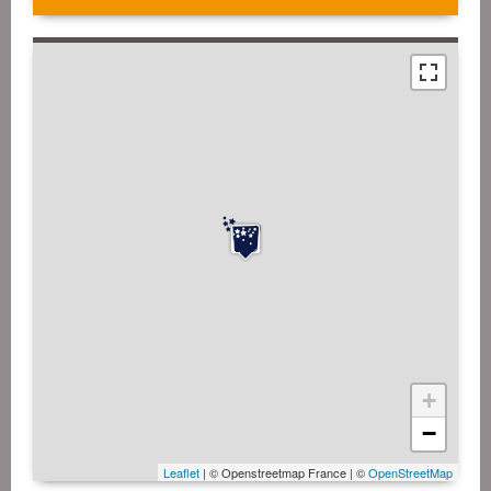
+
−
Leaflet
| © Openstreetmap France | ©
OpenStreetMap