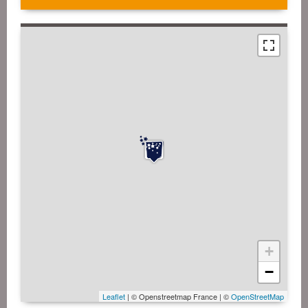
+
−
Leaflet
| © Openstreetmap France | ©
OpenStreetMap