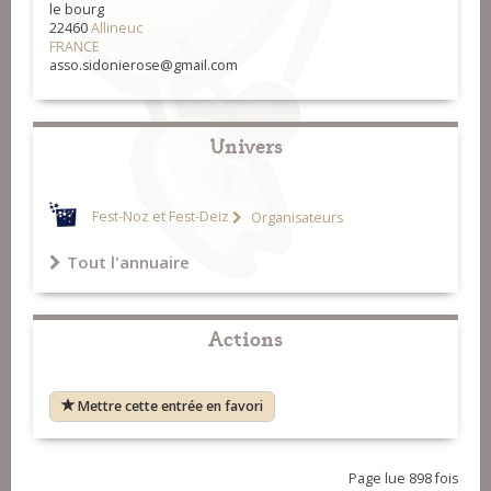
le bourg
22460
Allineuc
FRANCE
asso.sidonierose@gmail.com
Univers
Fest-Noz et Fest-Deiz
Organisateurs
Tout l'annuaire
Actions
Mettre cette entrée en favori
Page lue 898 fois