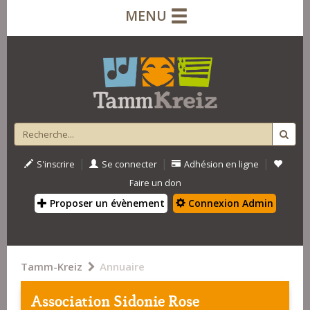
MENU
|
|
|
S'inscrire
Se connecter
Adhésion en ligne
Faire un don
Proposer un évènement
Connexion Admin
Tamm-Kreiz
Annuaire
Association Sidonie Rose