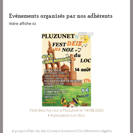
Evénements organisés par nos adhérents
Votre affiche ici
deiz ha noz a Pluzunet le 14/08/2026
Fest Noz a Arz
Association Loc Noz
Alliance des As
A propos
Plan du site
Contact
Soutiens
CGU
Mentions légales
|
|
|
|
|