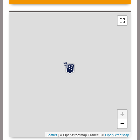
+
−
Leaflet
| © Openstreetmap France | ©
OpenStreetMap