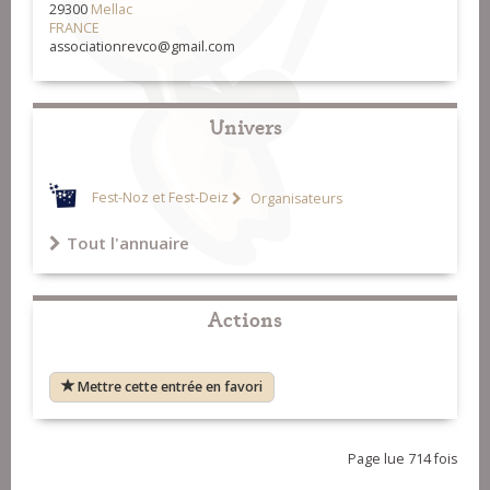
29300
Mellac
FRANCE
associationrevco@gmail.com
Univers
Fest-Noz et Fest-Deiz
Organisateurs
Tout l'annuaire
Actions
Mettre cette entrée en favori
Page lue 714 fois