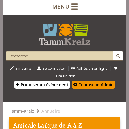
MENU
|
|
|
S'inscrire
Se connecter
Adhésion en ligne
Faire un don
Proposer un évènement
Connexion Admin
Tamm-Kreiz
Annuaire
Amicale Laïque de A à Z