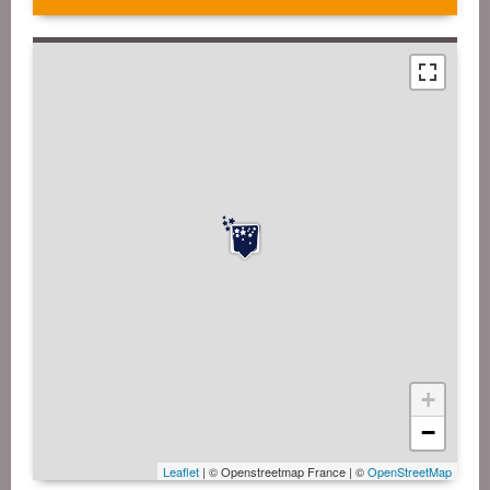
+
−
Leaflet
| © Openstreetmap France | ©
OpenStreetMap