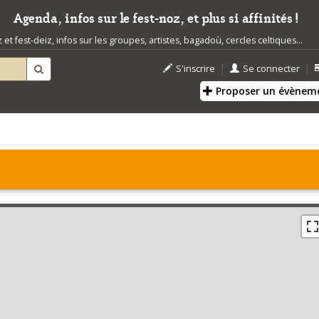
Agenda, infos sur le fest-noz, et plus si affinités !
t fest-deiz, infos sur les groupes, artistes, bagadoù, cercles celtiques...
|
|
S'inscrire
Se connecter
Proposer un évènem