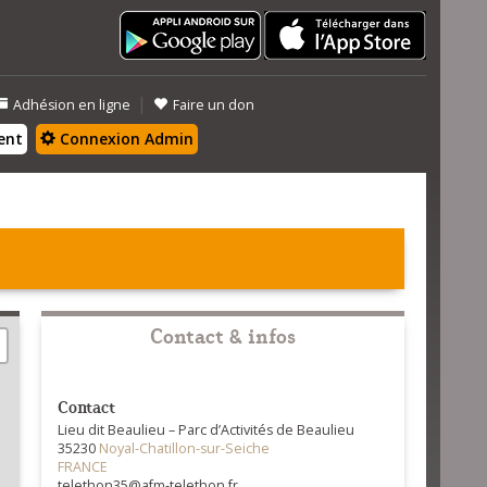
|
Adhésion en ligne
Faire un don
ent
Connexion Admin
Contact & infos
Contact
Lieu dit Beaulieu – Parc d’Activités de Beaulieu
35230
Noyal-Chatillon-sur-Seiche
FRANCE
telethon35@afm-telethon.fr