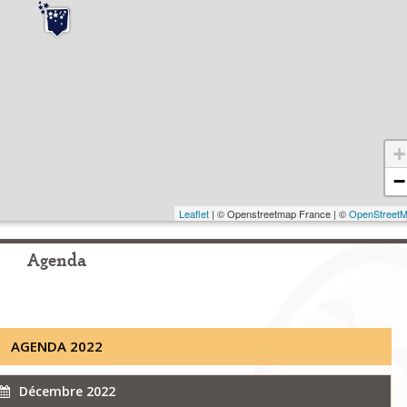
+
−
Leaflet
| © Openstreetmap France | ©
OpenStreet
Agenda
AGENDA 2022
Décembre 2022