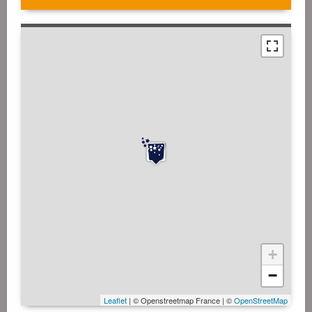
+
−
Leaflet
| © Openstreetmap France | ©
OpenStreetMap