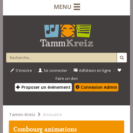
MENU
|
|
|
S'inscrire
Se connecter
Adhésion en ligne
Faire un don
Proposer un évènement
Connexion Admin
Tamm-Kreiz
Annuaire
Combourg animations