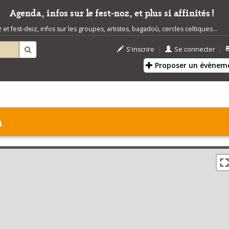
Agenda, infos sur le fest-noz, et plus si affinités !
t fest-deiz, infos sur les groupes, artistes, bagadoù, cercles celtiques...
|
|
S'inscrire
Se connecter
Proposer un évènem
n