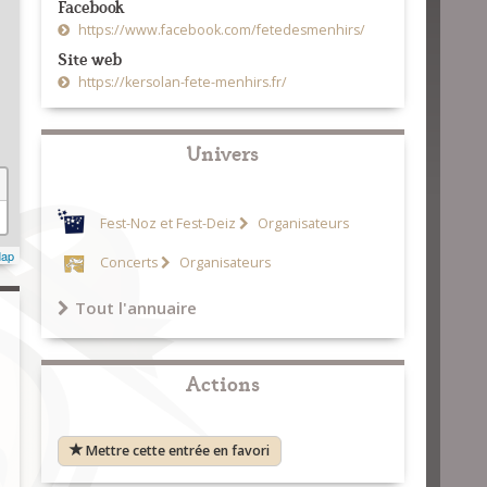
Facebook
https://www.facebook.com/fetedesmenhirs/
Site web
https://kersolan-fete-menhirs.fr/
Univers
Fest-Noz et Fest-Deiz
Organisateurs
Map
Concerts
Organisateurs
Tout l'annuaire
Actions
Mettre cette entrée en favori