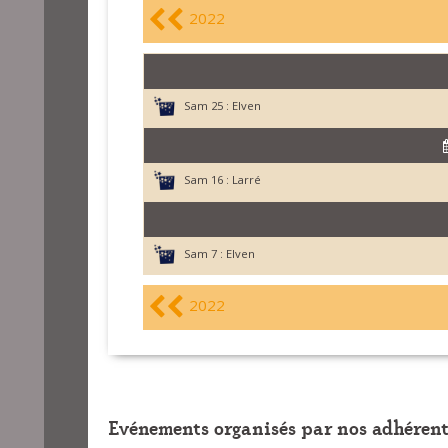
2022
Sam 25 :
Elven
Sam 16 :
Larré
Sam 7 :
Elven
2022
Evénements organisés par nos adhérent