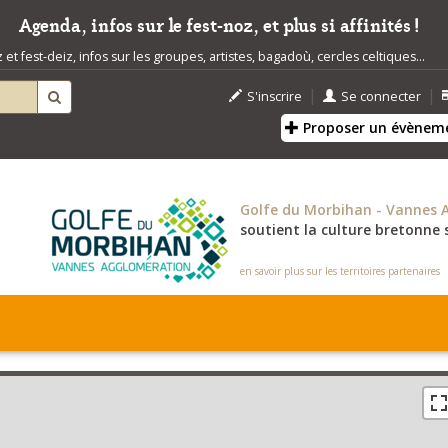
Agenda, infos sur le fest-noz, et plus si affinités !
t fest-deiz, infos sur les groupes, artistes, bagadoù, cercles celtiques...
|
|
S'inscrire
Se connecter
Proposer un évènem
Golfe du Morbihan - Vannes 
soutient la culture bretonne s
en savoir plus sur les territoires partenaires