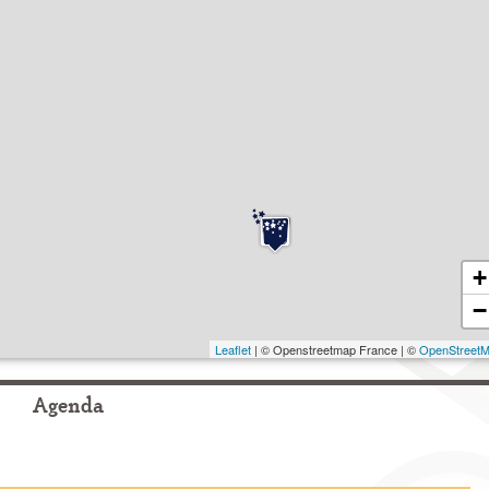
+
−
Leaflet
| © Openstreetmap France | ©
OpenStreet
Agenda