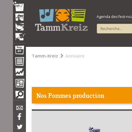
Agenda des fest-noz e
Tamm-Kreiz
Annuaire
Nos Pommes production