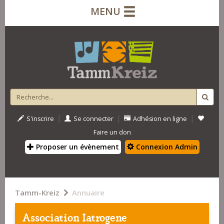
MENU
|
|
|
S'inscrire
Se connecter
Adhésion en ligne
Faire un don
Proposer un évènement
Connexion Admin
Tamm-Kreiz
Annuaire
Association Iatrogene