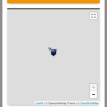
+
−
Leaflet
| © Openstreetmap France | ©
OpenStreetMap