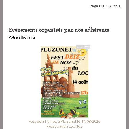
Page lue 1320 fois
Evénements organisés par nos adhérents
Votre affiche ici
Fest-deiz ha noz a Pluzunet le 14/08/2026
Fest 
Association Loc Noz
Allian