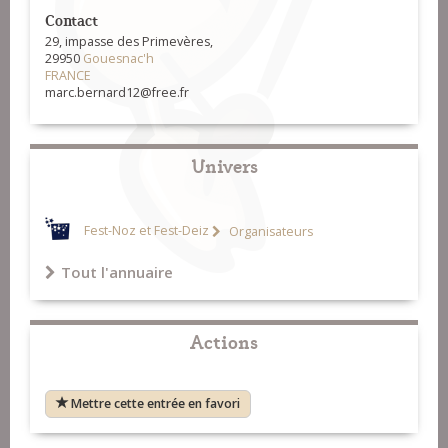
Contact
29, impasse des Primevères,
29950
Gouesnac'h
FRANCE
marc.bernard12@free.fr
Univers
Fest-Noz et Fest-Deiz
Organisateurs
Tout l'annuaire
Actions
Mettre cette entrée en favori