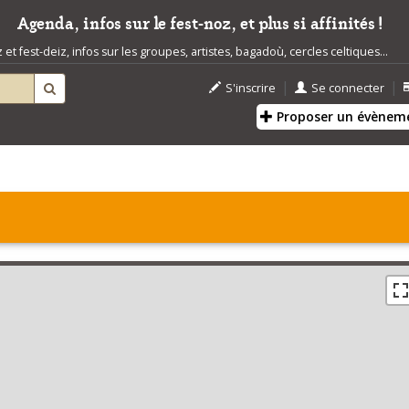
Agenda, infos sur le fest-noz, et plus si affinités !
t fest-deiz, infos sur les groupes, artistes, bagadoù, cercles celtiques...
|
|
S'inscrire
Se connecter
Proposer un évènem