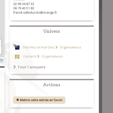
02 99 34 87 33
06 79 43 51 83
franck.salledurotz@orange.fr
Univers
Fest-Noz et Fest-Deiz
Organisateurs
Concerts
Organisateurs
Map
Tout l'annuaire
Actions
Mettre cette entrée en favori