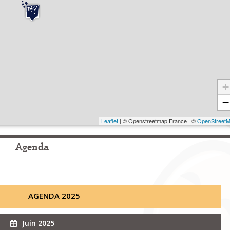
+
−
Leaflet
| © Openstreetmap France | ©
OpenStreet
Agenda
AGENDA 2025
Juin 2025